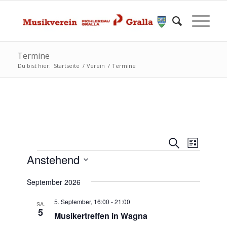
Termine
Du bist hier:
Startseite
/
Verein
/
Termine
VERANS
Verans
Suche
Liste
Ansich
VERANSTALTUNGEN
SUCHE
Anstehend
Naviga
UND
Datum
September 2026
wählen.
ANSICH
NAVIGA
5. September, 16:00
-
21:00
SA.
5
Musikertreffen in Wagna