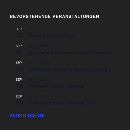
BEVORSTEHENDE VERANSTALTUNGEN
16:00
-
21:00
SEP.
5
Musikertreffen in Wagna
11:00
-
13:00
SEP.
6
Schutzengelfest Frühschoppen Heimschuh
14:30
-
21:00
SEP.
12
Bezirksmusikfest in St.Georgen a.d.Stfg.
18:15
-
22:00
SEP.
19
Dämmerschoppen Franz Karl
18:30
-
21:00
SEP.
19
Dämmerschoppen Franz Karl 85 er
Kalender anzeigen