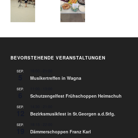
BEVORSTEHENDE VERANSTALTUNGEN
16:00
-
21:00
SEP.
5
Musikertreffen in Wagna
11:00
-
13:00
SEP.
6
Schutzengelfest Frühschoppen Heimschuh
14:30
-
21:00
SEP.
12
Bezirksmusikfest in St.Georgen a.d.Stfg.
18:15
-
22:00
SEP.
19
Dämmerschoppen Franz Karl