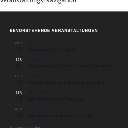
Veranstaltungs-Navigation
BEVORSTEHENDE VERANSTALTUNGEN
16:00
-
21:00
SEP.
5
Musikertreffen in Wagna
11:00
-
13:00
SEP.
6
Schutzengelfest Frühschoppen Heimschuh
14:30
-
21:00
SEP.
12
Bezirksmusikfest in St.Georgen a.d.Stfg.
18:15
-
22:00
SEP.
19
Dämmerschoppen Franz Karl
18:30
-
21:00
SEP.
19
Dämmerschoppen Franz Karl 85 er
Kalender anzeigen