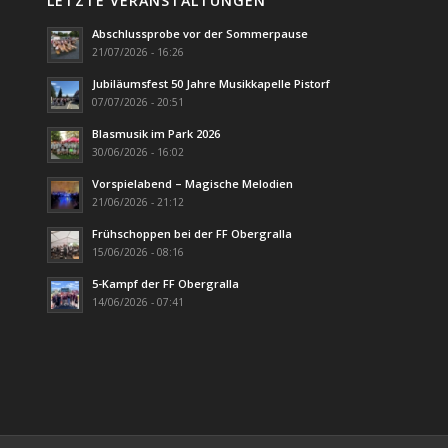
LETZTE VERANSTALTUNGEN
Abschlussprobe vor der Sommerpause
21/07/2026 - 16:26
Jubiläumsfest 50 Jahre Musikkapelle Pistorf
07/07/2026 - 20:51
Blasmusik im Park 2026
30/06/2026 - 16:02
Vorspielabend – Magische Melodien
21/06/2026 - 21:12
Frühschoppen bei der FF Obergralla
15/06/2026 - 08:16
5-Kampf der FF Obergralla
14/06/2026 - 07:41