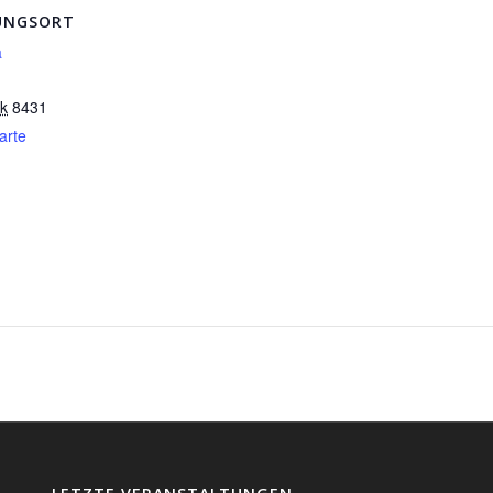
UNGSORT
a
rk
8431
arte