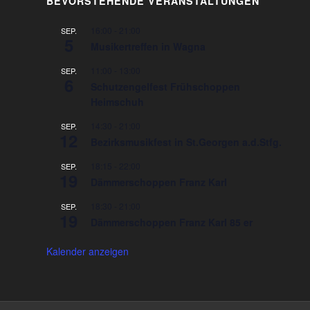
BEVORSTEHENDE VERANSTALTUNGEN
16:00
-
21:00
SEP.
5
Musikertreffen in Wagna
11:00
-
13:00
SEP.
6
Schutzengelfest Frühschoppen
Heimschuh
14:30
-
21:00
SEP.
12
Bezirksmusikfest in St.Georgen a.d.Stfg.
18:15
-
22:00
SEP.
19
Dämmerschoppen Franz Karl
18:30
-
21:00
SEP.
19
Dämmerschoppen Franz Karl 85 er
Kalender anzeigen