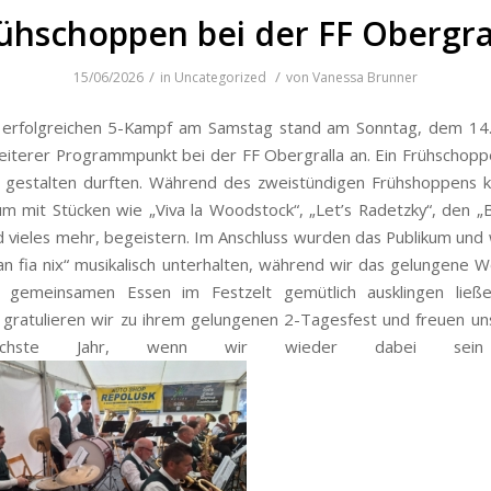
ühschoppen bei der FF Obergra
/
/
15/06/2026
in
Uncategorized
von
Vanessa Brunner
erfolgreichen 5-Kampf am Samstag stand am Sonntag, dem 14. 
eiterer Programmpunkt bei der FF Obergralla an. Ein Frühschopp
h gestalten durften. Während des zweistündigen Frühshoppens 
um mit Stücken wie „Viva la Woodstock“
,
„
Let’s Radetzky“
,
den
„
d vieles mehr, begeistern. Im Anschluss wurden das Publikum und 
n fia nix“ musikalisch unterhalten, während wir das gelungene
 gemeinsamen Essen im Festzelt gemütlich ausklingen ließ
 gratulieren wir zu ihrem gelungenen 2-Tagesfest und freuen un
chste Jahr, wenn wir wieder dabei sein 