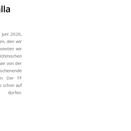
lla
Juni 2026,
en, den wir
konnten wir
Böhmischen
wir von der
 Wochenende
en. Der FF
s schon auf
dürfen.