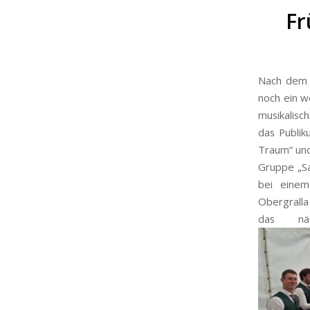
Fr
Nach dem 
noch ein w
musikalisc
das Publik
Traum“
un
Gruppe „Sa
bei einem
Obergralla
das nä