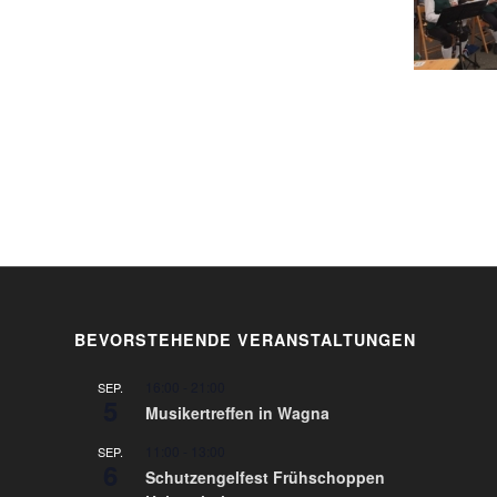
BEVORSTEHENDE VERANSTALTUNGEN
16:00
-
21:00
SEP.
5
Musikertreffen in Wagna
11:00
-
13:00
SEP.
6
Schutzengelfest Frühschoppen