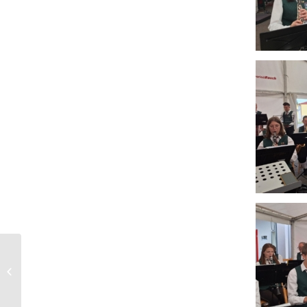
5-Kampf der FF
Obergralla