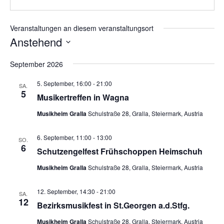
Veranstaltungen an diesem veranstaltungsort
Anstehend
Datum
September 2026
wählen.
5. September, 16:00
-
21:00
SA.
5
Musikertreffen in Wagna
Musikheim Gralla
Schulstraße 28, Gralla, Steiermark, Austria
6. September, 11:00
-
13:00
SO.
6
Schutzengelfest Frühschoppen Heimschuh
Musikheim Gralla
Schulstraße 28, Gralla, Steiermark, Austria
12. September, 14:30
-
21:00
SA.
12
Bezirksmusikfest in St.Georgen a.d.Stfg.
Musikheim Gralla
Schulstraße 28, Gralla, Steiermark, Austria