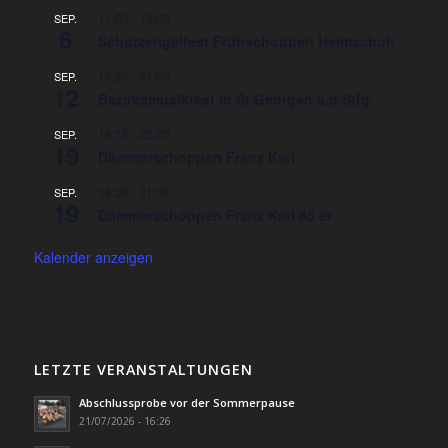
11:00
-
13:00
SEP.
6
Schutzengelfest Frühschoppen Heimschuh
14:30
-
21:00
SEP.
12
Bezirksmusikfest in St.Georgen a.d.Stfg.
18:15
-
22:00
SEP.
19
Dämmerschoppen Franz Karl
18:30
-
21:00
SEP.
19
Dämmerschoppen Franz Karl 85 er
Kalender anzeigen
LETZTE VERANSTALTUNGEN
Abschlussprobe vor der Sommerpause
21/07/2026 - 16:26