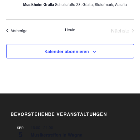
Musikheim Gralla
Schulstraße 28, Gralla, Steiermark, Austria
Heute
Nächste
Veranstaltungen
Vorherige
Veransta
Kalender abonnieren
BEVORSTEHENDE VERANSTALTUNGEN
16:00
-
21:00
SEP.
5
Musikertreffen in Wagna