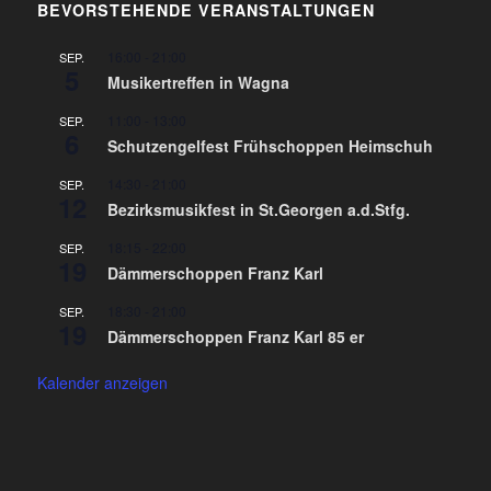
BEVORSTEHENDE VERANSTALTUNGEN
16:00
-
21:00
SEP.
5
Musikertreffen in Wagna
11:00
-
13:00
SEP.
6
Schutzengelfest Frühschoppen Heimschuh
14:30
-
21:00
SEP.
12
Bezirksmusikfest in St.Georgen a.d.Stfg.
18:15
-
22:00
SEP.
19
Dämmerschoppen Franz Karl
18:30
-
21:00
SEP.
19
Dämmerschoppen Franz Karl 85 er
Kalender anzeigen