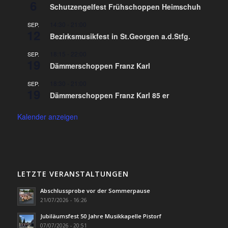
6
Schutzengelfest Frühschoppen Heimschuh
14:30
-
21:00
SEP.
12
Bezirksmusikfest in St.Georgen a.d.Stfg.
18:15
-
22:00
SEP.
19
Dämmerschoppen Franz Karl
18:30
-
21:00
SEP.
19
Dämmerschoppen Franz Karl 85 er
Kalender anzeigen
LETZTE VERANSTALTUNGEN
Abschlussprobe vor der Sommerpause
21/07/2026 - 16:26
Jubiläumsfest 50 Jahre Musikkapelle Pistorf
07/07/2026 - 20:51