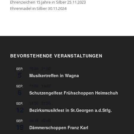
Ehrenzeichen 15 Jahre in Silber 25.11.2023
Ehrennadel in Silber 30.11.2024
BEVORSTEHENDE VERANSTALTUNGEN
16:00
-
21:00
SEP.
5
Musikertreffen in Wagna
11:00
-
13:00
SEP.
6
Schutzengelfest Frühschoppen Heimschuh
14:30
-
21:00
SEP.
12
Bezirksmusikfest in St.Georgen a.d.Stfg.
18:15
-
22:00
SEP.
19
Dämmerschoppen Franz Karl