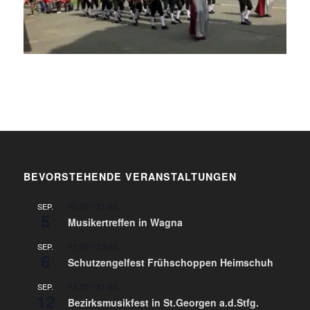
BEVORSTEHENDE VERANSTALTUNGEN
16:00
-
21:00
SEP.
5
Musikertreffen in Wagna
11:00
-
13:00
SEP.
6
Schutzengelfest Frühschoppen Heimschuh
14:30
-
21:00
SEP.
12
Bezirksmusikfest in St.Georgen a.d.Stfg.