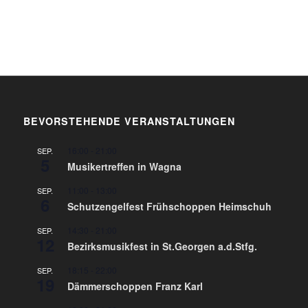
BEVORSTEHENDE VERANSTALTUNGEN
16:00
-
21:00
SEP.
5
Musikertreffen in Wagna
11:00
-
13:00
SEP.
6
Schutzengelfest Frühschoppen Heimschuh
14:30
-
21:00
SEP.
12
Bezirksmusikfest in St.Georgen a.d.Stfg.
18:15
-
22:00
SEP.
19
Dämmerschoppen Franz Karl