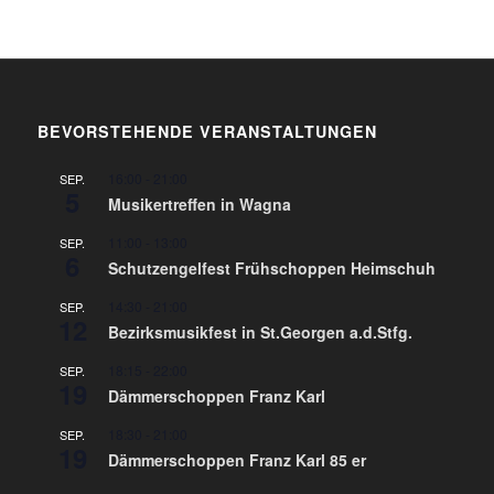
BEVORSTEHENDE VERANSTALTUNGEN
16:00
-
21:00
SEP.
5
Musikertreffen in Wagna
11:00
-
13:00
SEP.
6
Schutzengelfest Frühschoppen Heimschuh
14:30
-
21:00
SEP.
12
Bezirksmusikfest in St.Georgen a.d.Stfg.
18:15
-
22:00
SEP.
19
Dämmerschoppen Franz Karl
18:30
-
21:00
SEP.
19
Dämmerschoppen Franz Karl 85 er